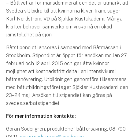
Företag
– Båtlivet är för mansdominerat och det är utmärkt att
Svedea vill bidra till att kvinnorna kliver fram, säger
Företagsförsäkring
Karl Nordström, VD på Sjöklar Kustakademi. Många
krafter behöver samverka om vi ska nå en ökad
Bilförsäkring för företag
jämställdhet på sjön.
Släpvagnsförsäkring
Båtstipendiet lanseras i samband med Båtmässan i
Stockholm. Stipendiet är öppet för ansökan mellan 27
Drönarförsäkring
februari och 12 april 2015 och ger åtta kvinnor
För förmedlare
möjlighet att kostnadsfritt delta i en intensivkurs i
båtmanövrering. Utbildningen genomförs tillsammans
Gruppförsäkringar
med båtutbildningsföretaget Sjöklar Kustakademi den
23–24 maj. Ansökan till stipendiet kan göras på
Kommunolycksfall
svedea.se/batstipendiet.
Försäkring via förmedlare
För mer information kontakta:
Se alla försäkringar
Göran Södergren, produktchef båtförsäkring, 08-790
03 11,
goran.sodergren@svedea.se