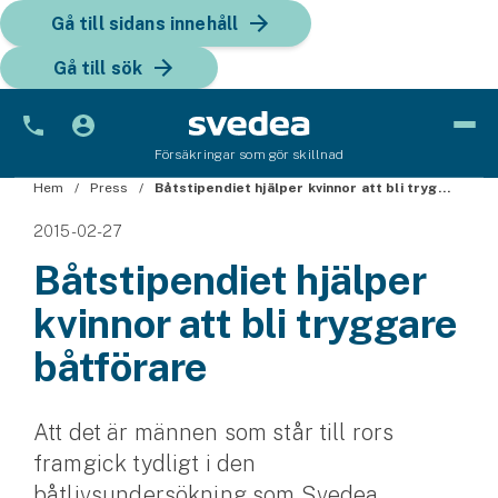
Gå till sidans innehåll
Gå till sök
Försäkringar som gör skillnad
Hem
Bil
Press
Båtstipendiet hjälper kvinnor att bli tryggare båtförare
2015-02-27
Bilförsäkring
Båtstipendiet hjälper
Bilförsäkring för företag
kvinnor att bli tryggare
Fordon
båtförare
Snöskoterförsäkring
Att det är männen som står till rors
ATV-försäkring
framgick tydligt i den
Släpvagnsförsäkring
båtlivsundersökning som Svedea