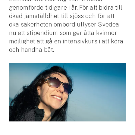
genomförde tidigare i år. För att bidra till
Husvagnsförsäkring
ökad jämställdhet till sjöss och för att
Motorcykel
öka säkerheten ombord utlyser Svedea
nu ett stipendium som ger åtta kvinnor
Mc-försäkring
möjlighet att gå en intensivkurs i att köra
och handha båt.
Märkesförsäkringar
Båt
Båtförsäkring
Märkesförsäkringar
Vattenskoterförsäkring
Sportfiskarna
Djur