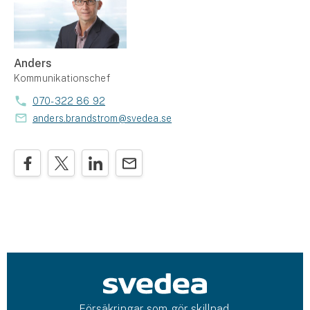
Anders
Kommunikationschef
070-322 86 92
anders.brandstrom@svedea.se
Försäkringar som gör skillnad.