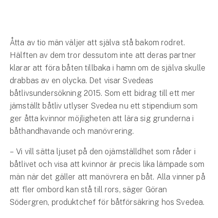
Hundförsäkring
Jakthundsförsäkring
Åtta av tio män väljer att själva stå bakom rodret.
Kattförsäkring
Hälften av dem tror dessutom inte att deras partner
klarar att föra båten tillbaka i hamn om de själva skulle
Djurförsäkring
drabbas av en olycka. Det visar Svedeas
Hem & hus
båtlivsundersökning 2015. Som ett bidrag till ett mer
jämställt båtliv utlyser Svedea nu ett stipendium som
Hemförsäkring
ger åtta kvinnor möjligheten att lära sig grunderna i
båthandhavande och manövrering.
Villaförsäkring
– Vi vill sätta ljuset på den ojämställdhet som råder i
Bostadsrättsförsäkring
båtlivet och visa att kvinnor är precis lika lämpade som
män när det gäller att manövrera en båt. Alla vinner på
Hyresrättsförsäkring
att fler ombord kan stå till rors, säger Göran
Södergren, produktchef för båtförsäkring hos Svedea.
Fritidshusförsäkring