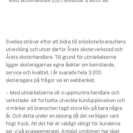
Årets skoterhandlare 2021: Idreskoter & Motor AB
Hundförsäkring
Jakthundsförsäkring
Kattförsäkring
Svedea strävar efter att bidra till snöskoterbranschens
Djurförsäkring
utveckling och utser därför Årets skoterverkstad och
Hem & hus
Årets skoterhandlare. Till grund för utmärkelserna
ligger skoterägarnas egna åsikter om bemötande,
Hemförsäkring
service och kvalitet. I år svarade hela 3 200
skoterägare på frågor via en webbenkät.
Villaförsäkring
– Med utmärkelserna vill vi uppmuntra handlare och
Bostadsrättsförsäkring
verkstäder att fortsätta utveckla kundupplevelsen och
vi märker att branschen tagit stora kliv på bara några
Hyresrättsförsäkring
år. Och detta under en säsong då det verkligen varit
högt tryck. Att det här är väldigt viktigt för kunderna
Fritidshusförsäkring
ser vi på engagemanget. Antalet omdömen har ökat