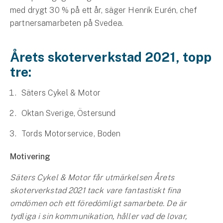
Företag
med drygt 30 % på ett år, säger Henrik Eurén, chef
partnersamarbeten på Svedea.
Företagsförsäkring
Bilförsäkring för företag
Årets skoterverkstad 2021, topp
tre:
Släpvagnsförsäkring
Säters Cykel & Motor
Drönarförsäkring
Oktan Sverige, Östersund
För förmedlare
Tords Motorservice, Boden
Gruppförsäkringar
Motivering
Kommunolycksfall
Säters Cykel & Motor får utmärkelsen Årets
Försäkring via förmedlare
skoterverkstad 2021 tack vare fantastiskt fina
Se alla försäkringar
omdömen och ett föredömligt samarbete. De är
tydliga i sin kommunikation, håller vad de lovar,