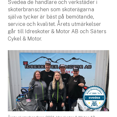
Svedea de handlare och verkstäder i
skoterbranschen som skoterägarna
Husvagnsförsäkring
själva tycker är bäst på bemötande,
Motorcykel
service och kvalitet. Årets utmärkelser
Mc-försäkring
går till Idreskoter & Motor AB och Säters
Cykel & Motor.
Märkesförsäkringar
Båt
Båtförsäkring
Märkesförsäkringar
Vattenskoterförsäkring
Sportfiskarna
Djur