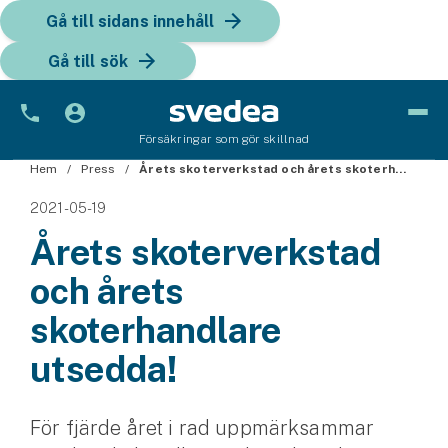
Gå till sidans innehåll
Gå till sök
Försäkringar som gör skillnad
Hem
Bil
Press
Årets skoterverkstad och årets skoterhandlare utsedda!
2021-05-19
Bilförsäkring
Årets skoterverkstad
Bilförsäkring för företag
och årets
Fordon
skoterhandlare
Snöskoterförsäkring
utsedda!
ATV-försäkring
För fjärde året i rad uppmärksammar
Släpvagnsförsäkring